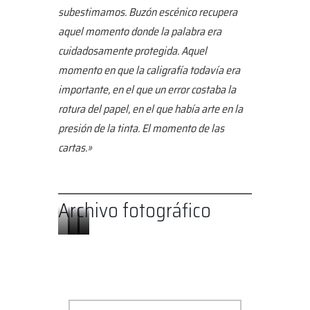
subestimamos. Buzón escénico recupera
aquel momento donde la palabra era
cuidadosamente protegida. Aquel
momento en que la caligrafía todavía era
importante, en el que un error costaba la
rotura del papel, en el que había arte en la
presión de la tinta. El momento de las
cartas.»
Archivo fotográfico
Buzón
Buzón
Buzón
Buzón
Buzón
escénico
escénico
escénico
escénico
escénico
Kafka
Kafka
Kafka
Kafka
Kafka